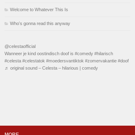
Welcome to Whatever This Is
Who's gonna read this anyway
@celestaofficial
Wanneer je kind oostindisch doof is
#comedy
#hilarisch
#celesta
#celestatok
#moedersvantiktok
#zomervakantie
#doof
♬ original sound – Celesta – hilarious | comedy
MORE