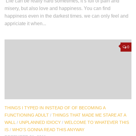
‘Life can be really hard sometimes, it’s full of pain and
misery, but also love and happiness. You can find
happiness even in the darkest times. we can only feel and
appriciate it when...
0
THINGS I TYPED IN INSTEAD OF OF BECOMING A
FUNCTIONING ADULT
/
THINGS THAT MADE ME STARE AT A
WALL
/
UNPLANNED IDIOCY
/
WELCOME TO WHATEVER THIS
IS
/
WHO'S GONNA READ THIS ANYWAY