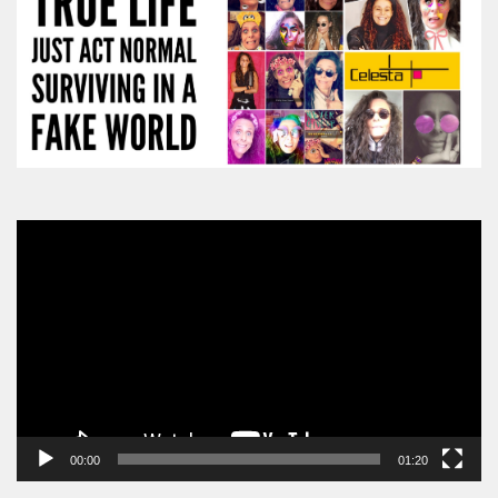
Video
Player
00:00
01:20