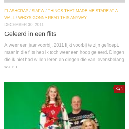
FLASHCRAP
/
SIAFW
/
THINGS THAT MADE ME STARE AT A
WALL
/
WHO'S GONNA READ THIS ANYWAY
DECEMBER 30, 2011
Geleerd in een flits
Alweer een jaar voorbij. 2011 lijkt voorbij te zijn gefloept,
maar in die flits heb ik toch weer een hoop geleerd. Dingen
die ik niet had willen leren en dingen die van levensbelang
waren...
3