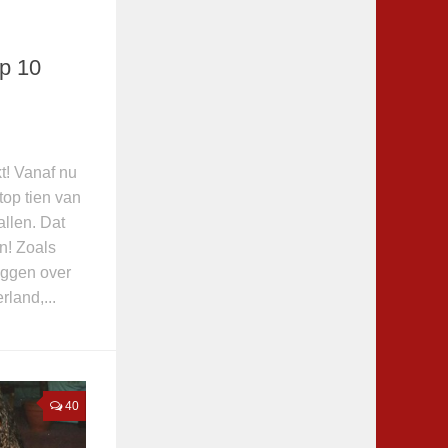
op 10
kt! Vanaf nu
top tien van
llen. Dat
! Zoals
oggen over
land,...
40