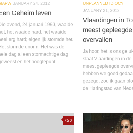
SIAFW
JANUARY 24, 2012
UNPLANNED IDIOCY
JANUARY 21, 2012
Een Geheim leven
Vlaardingen in T
Die avond, 24 januari 1993, waaide
meest gepleegde
het, het waaide hard, het waaide
overvallen
heel erg hard; eigenlijk stormde het.
Het stormde enorm. Het was de
Ja hoor, het is ons gelu
hele dag al een stormachtige dag
staat Vlaardingen in de 
geweest en het hoogtepunt...
meest gepleegde overva
hebben we goed gedaan
gezegd, zou ik gaan bl
de Haringstad van Neder
0