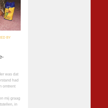
ED BY
e-
der was dat
erstand had
n omtrent
n mij graag
tstellen, in