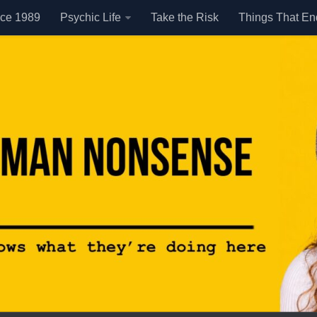
nce 1989
Psychic Life
Take the Risk
Things That E