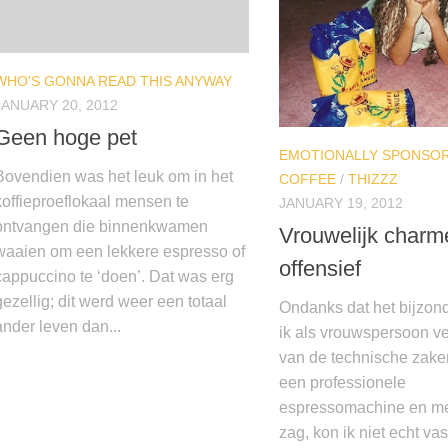
WHO'S GONNA READ THIS ANYWAY
JANUARY 20, 2012
Geen hoge pet
EMOTIONALLY SPONSOR
Bovendien was het leuk om in het
COFFEE
/
THIZZZ
koffieproeflokaal mensen te
JANUARY 19, 2012
ontvangen die binnenkwamen
Vrouwelijk charm
waaien om een lekkere espresso of
offensief
cappuccino te ‘doen’. Dat was erg
gezellig; dit werd weer een totaal
Ondanks dat het bijzon
ander leven dan...
ik als vrouwspersoon v
van de technische zake
een professionele
espressomachine en me
zag, kon ik niet echt vas