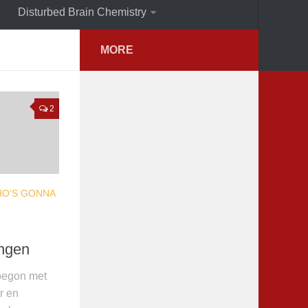
Disturbed Brain Chemistry
MORE
2
O'S GONNA
ingen
begon met
r en