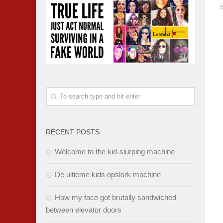
RECENT POSTS
Welcome to the kid-slurping machine
De ultieme kids opslork machine
How my face got brutally sandwiched
between elevator doors