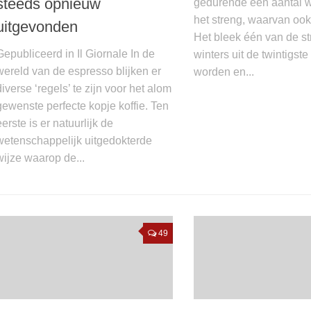
steeds opnieuw
gedurende een aantal 
het streng, waarvan ook
uitgevonden
Het bleek één van de st
Gepubliceerd in Il Giornale In de
winters uit de twintigst
wereld van de espresso blijken er
worden en...
diverse ‘regels’ te zijn voor het alom
gewenste perfecte kopje koffie. Ten
eerste is er natuurlijk de
wetenschappelijk uitgedokterde
wijze waarop de...
49