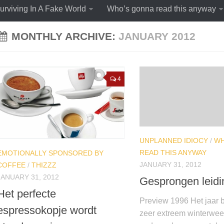
urviving In A Fake World
Who’s gonna read this anyway
MONTHLY ARCHIVE:
JANUARY 2012
4
UNPLANNED IDIOCY
/
WH
READ THIS ANYWAY
EMOTIONALLY SPONSORED BY
JANUARY 31, 2012
COFFEE
/
THIZZZ
JANUARY 31, 2012
Gesprongen leid
Het perfecte
Preview 1996 Het jaar 
espressokopje wordt
zeer extreem winterwee