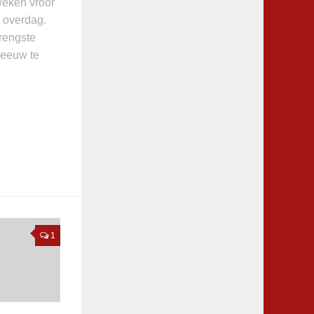
weken vroor
 overdag.
rengste
e eeuw te
1