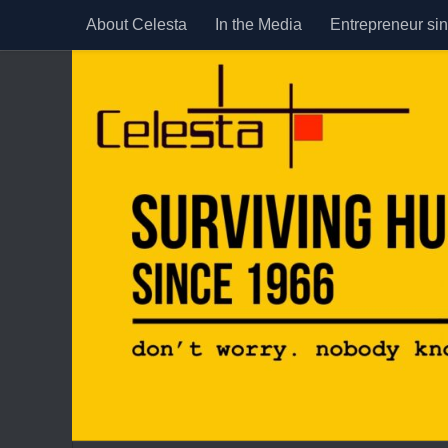
About Celesta
In the Media
Entrepreneur si