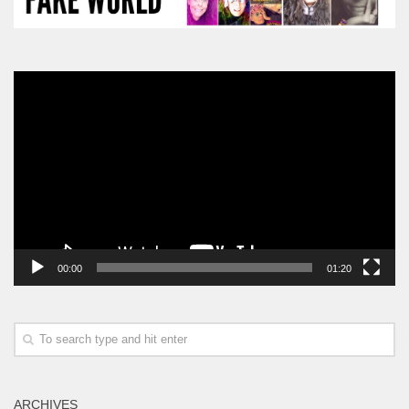
Video
Player
00:00
01:20
ARCHIVES