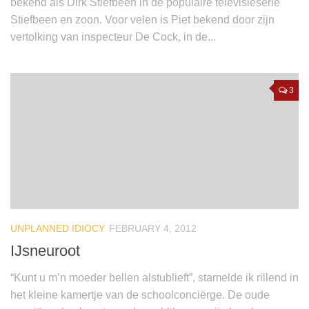
bekend als Dirk Stiefbeen in de populaire televisieserie
Stiefbeen en zoon. Voor velen is Piet bekend door zijn
vertolking van inspecteur De Cock, in de...
3
UNPLANNED IDIOCY
FEBRUARY 4, 2012
IJsneuroot
“Kunt u m’n moeder bellen alstublieft”, stamelde ik rillend in
het kleine kamertje van de schoolconciërge. De oude