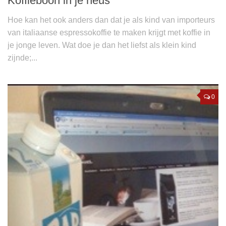
Koffieboon in je neus
Hoe kan het ook anders dan dat je als kind van importeurs
van italiaanse espressokoffie te maken krijgt met koffie in
je jonge leven. Wat doe je dan het liefst als klein kind
zijnde;...
0