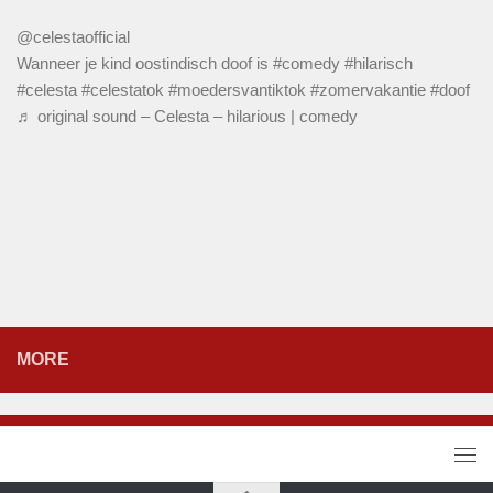
@celestaofficial
Wanneer je kind oostindisch doof is
#comedy
#hilarisch
#celesta
#celestatok
#moedersvantiktok
#zomervakantie
#doof
♬ original sound – Celesta – hilarious | comedy
MORE