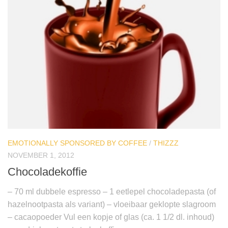
EMOTIONALLY SPONSORED BY COFFEE
/
THIZZZ
NOVEMBER 1, 2012
Chocoladekoffie
– 70 ml dubbele espresso – 1 eetlepel chocoladepasta (of
hazelnootpasta als variant) – vloeibaar geklopte slagroom
– cacaopoeder Vul een kopje of glas (ca. 1 1/2 dl. inhoud)