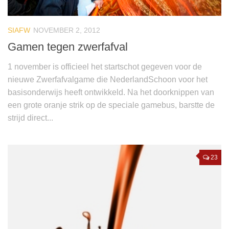
SIAFW
NOVEMBER 2, 2012
Gamen tegen zwerfafval
1 november is officieel het startschot gegeven voor de
nieuwe Zwerfafvalgame die NederlandSchoon voor het
basisonderwijs heeft ontwikkeld. Na het doorknippen van
een grote oranje strik op de speciale gamebus, barstte de
strijd direct...
23