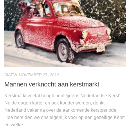
SIAFW
NOVEMBER 27, 2012
Mannen verknocht aan kerstmarkt
Kerstmarkt veelal hoogtepunt tijdens Nederlandse Kerst’
Nu de dagen korter en ook kouder worden, denkt
Nederland vaker na over de aankomende kerstperiode.
Hoe bereiden we ons eigenlijk voor op een gezellige Kerst
en welke...