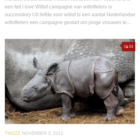
een feit I love Witlof campagne van witloftelers is
successtory Uit liefde voor witlof is een aantal Nederlandse
witloftelers een campagne gestart om jonge vrouwen te...
33
THIZZZ
NOVEMBER 3, 2012