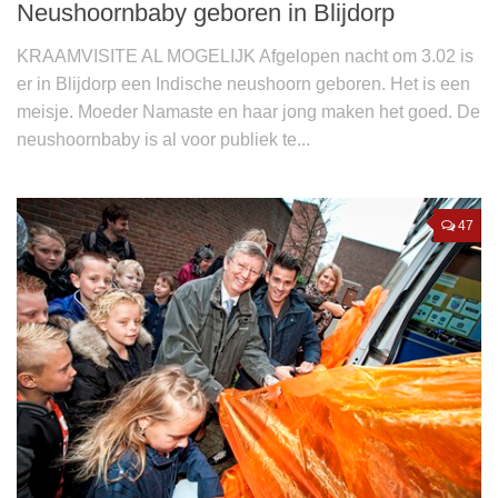
Neushoornbaby geboren in Blijdorp
KRAAMVISITE AL MOGELIJK Afgelopen nacht om 3.02 is
er in Blijdorp een Indische neushoorn geboren. Het is een
meisje. Moeder Namaste en haar jong maken het goed. De
neushoornbaby is al voor publiek te...
47