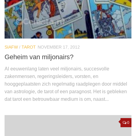
SIAFW
/
TAROT
NOVEMBER 17, 2012
Geheim van miljonairs?
Al eeuwenlang laten veel miljonairs, succesvolle
zakenmensen, regeringsleiders, vorsten, en
hooggeplaatsten zich regelmatig raadplegen door middel
van astrologie, de tarot of een paragnost. Het is gebleken
dat tarot een betrouwbaar medium is om, naast...
0