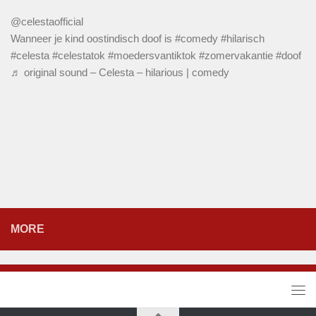
@celestaofficial
Wanneer je kind oostindisch doof is
#comedy
#hilarisch
#celesta
#celestatok
#moedersvantiktok
#zomervakantie
#doof
♬ original sound – Celesta – hilarious | comedy
MORE