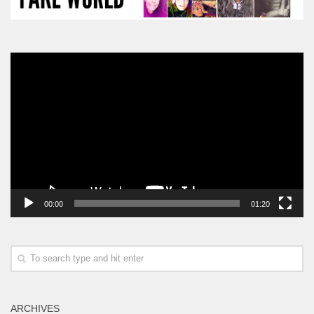
Video
Player
00:00
01:20
ARCHIVES