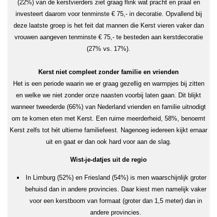
(22%) van de kerstvierders ziet graag flink wat pracht en praal en
investeert daarom voor tenminste € 75,- in decoratie. Opvallend bij
deze laatste groep is het feit dat mannen die Kerst vieren vaker dan
vrouwen aangeven tenminste € 75,- te besteden aan kerstdecoratie
(27% vs. 17%).
Kerst niet compleet zonder familie en vrienden
Het is een periode waarin we er graag gezellig en warmpjes bij zitten
en welke we niet zonder onze naasten voorbij laten gaan. Dit blijkt
wanneer tweederde (66%) van Nederland vrienden en familie uitnodigt
om te komen eten met Kerst. Een ruime meerderheid, 58%, benoemt
Kerst zelfs tot hét ultieme familiefeest. Nagenoeg iedereen kijkt ernaar
uit en gaat er dan ook hard voor aan de slag.
Wist-je-datjes uit de regio
In Limburg (52%) en Friesland (54%) is men waarschijnlijk groter
behuisd dan in andere provincies. Daar kiest men namelijk vaker
voor een kerstboom van formaat (groter dan 1,5 meter) dan in
andere provincies.