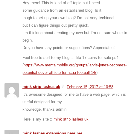
Hey there! This is kind of off topic but I need
some guidance from an established blog. Is it
tough to set up your own blog? I’m not very techincal
but I can figure things out pretty quick.
I’m thinking about creating my own but I’m not sure where to
begin.
Do you have any points or suggestions? Appreciate it
Feel free to surf to my blog … fifa 17 coins for sale ps4
(
https://www.mentalmobile.org/groups/jarvis-jones-becomes-
potential-cover-athlete-for-ncaa-football-14/
)
mink strip lashes uk
February 15, 2017 at 10:58
It’s awesome designed for me to have a web page, which is
useful designed for my
knowledge. thanks admin
Here is my site ::
mink strip lashes uk
mink lashes extensions near me