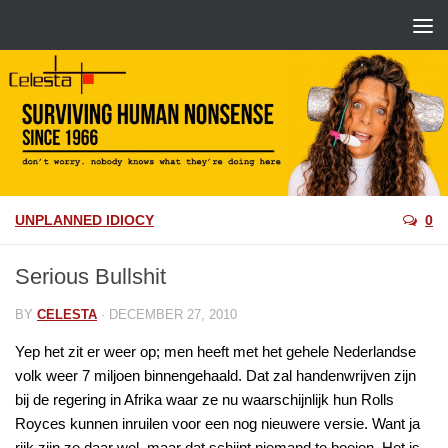
UNPLANNED IDIOCY
0
Serious Bullshit
BY
CELESTA
·
DECEMBER 27, 2010
Yep het zit er weer op; men heeft met het gehele Nederlandse
volk weer 7 miljoen binnengehaald. Dat zal handenwrijven zijn
bij de regering in Afrika waar ze nu waarschijnlijk hun Rolls
Royces kunnen inruilen voor een nog nieuwere versie. Want ja
rijk zijn ze daar wel, maar dat schijnt niemand te boeien. Het is