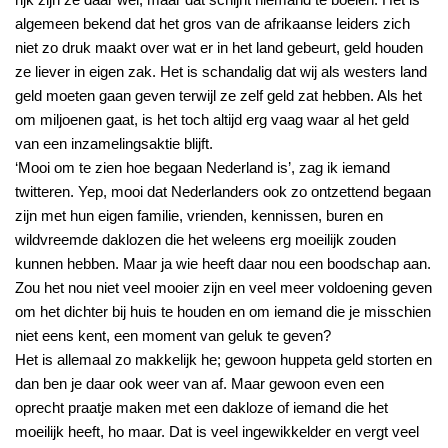
algemeen bekend dat het gros van de afrikaanse leiders zich
niet zo druk maakt over wat er in het land gebeurt, geld houden
ze liever in eigen zak. Het is schandalig dat wij als westers land
geld moeten gaan geven terwijl ze zelf geld zat hebben. Als het
om miljoenen gaat, is het toch altijd erg vaag waar al het geld
van een inzamelingsaktie blijft.
‘Mooi om te zien hoe begaan Nederland is’, zag ik iemand
twitteren. Yep, mooi dat Nederlanders ook zo ontzettend begaan
zijn met hun eigen familie, vrienden, kennissen, buren en
wildvreemde daklozen die het weleens erg moeilijk zouden
kunnen hebben. Maar ja wie heeft daar nou een boodschap aan.
Zou het nou niet veel mooier zijn en veel meer voldoening geven
om het dichter bij huis te houden en om iemand die je misschien
niet eens kent, een moment van geluk te geven?
Het is allemaal zo makkelijk he; gewoon huppeta geld storten en
dan ben je daar ook weer van af. Maar gewoon even een
oprecht praatje maken met een dakloze of iemand die het
moeilijk heeft, ho maar. Dat is veel ingewikkelder en vergt veel